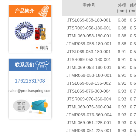
零件号
外径
线
产品简介
(mm)
(m
JTSL069-058-180-001
6.88
0.
JTSR069-058-180-001
6.88
0.
JTML069-058-180-001
6.88
0.
JTMR069-058-180-001
6.88
0.
详情
JTSL069-053-180-001
6.91
0.
JTSR069-053-180-001
6.91
0.
联系我们
JTML069-053-180-001
6.91
0.
JTMR069-053-180-001
6.91
0.
17621531708
JTSL069-069-135-002
6.91
0.
sales@precisespring.com
JTSL069-076-360-004
6.93
0.
JTSR069-076-360-004
6.93
0.
JTML069-076-360-004
6.93
0.
JTMR069-076-360-004
6.93
0.
JTML069-051-225-001
6.93
0.
JTMR069-051-225-001
6.93
0.