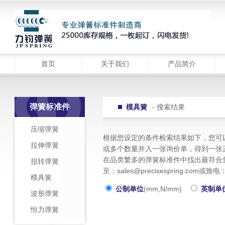
首页
关于我们
产品简介
弹簧标准件
模具簧
- 搜索结果
压缩弹簧
根据您设定的条件检索结果如下，您可
拉伸弹簧
或多个数量并入一张询价单，得到一张
在品类繁多的弹簧标准件中找出最符合
扭转弹簧
至：sales@precisespring.c
模具簧
公制单位
(mm,N/mm)
英制单
波形弹簧
恒力弹簧